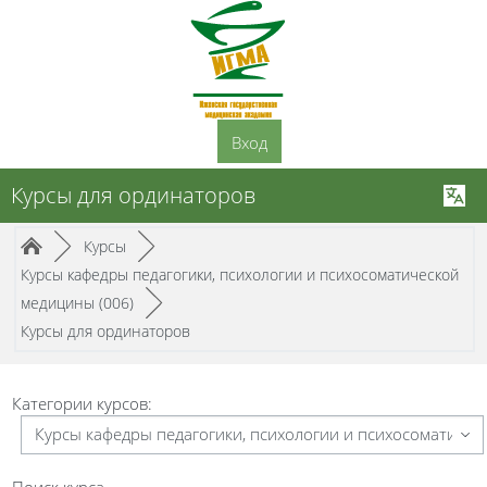
Перейти к основному содержанию
Вход
Курсы для ординаторов
Путь к странице
/
/
►
Курсы
►
Курсы кафедры педагогики, психологии и психосоматической
/
медицины (006)
►
Курсы для ординаторов
Категории курсов:
Поиск курса