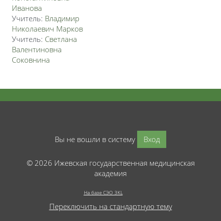
Иванова
Учитель:
Владимир
Николаевич Марков
Учитель:
Светлана
Валентиновна
Соковнина
Вы не вошли в систему
Вход
© 2026 Ижевская государственная медицинская
академия
На базе СЭО 3KL
Переключить на стандартную тему