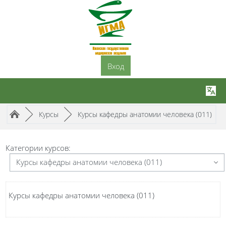
Перейти к основному содержанию
Вход
Путь к странице
/
/
►
Курсы
►
Курсы кафедры анатомии человека (011)
Категории курсов:
Курсы кафедры анатомии человека (011)