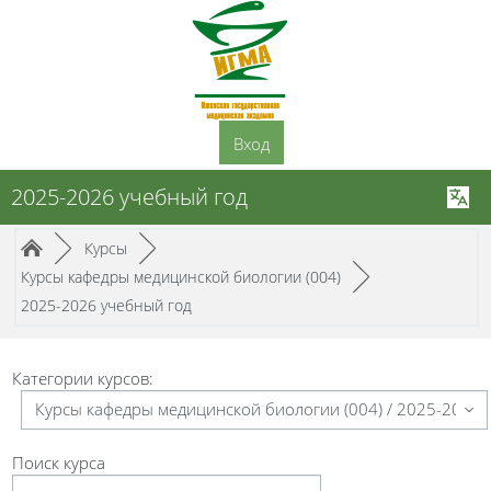
Перейти к основному содержанию
Вход
2025-2026 учебный год
Путь к странице
/
/
►
Курсы
►
/
Курсы кафедры медицинской биологии (004)
►
2025-2026 учебный год
Категории курсов:
Поиск курса