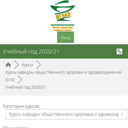
Перейти к основному содержанию
Вход
Учебный год 2020/21
Путь к странице
/
/
►
Курсы
►
Курсы кафедры общественного здоровья и здравоохранения
/
(018)
►
Учебный год 2020/21
Категории курсов:
Поиск курса