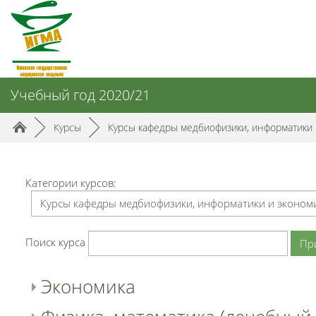
Перейти к основному содержанию
Учебный год 2020/21
Путь к странице
/
/
►
Курсы
►
Курсы кафедры медбиофизики, информатики 
Категории курсов:
Поиск курса
Пр
Экономика