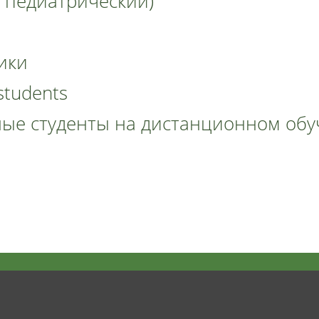
, педиатрический)
ики
 students
ные студенты на дистанционном обу